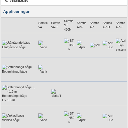
Vindmätare
Appliceringar
Semtic
Semtic
Semtic
Semtic
Semtic
Semtic
Semtic
ST
VA
VA-T
APF
AP
AP-D
AP-T
450N
Utåtgående båge
Bottenhängd båge
Bottenhängd båge
L > 1.6 m
Vinklad båge