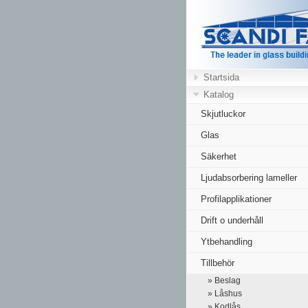
Startsida
Katalog
Skjutluckor
Glas
Säkerhet
Ljudabsorbering lameller
Profilapplikationer
Drift o underhåll
Ytbehandling
Tillbehör
» Beslag
» Låshus
» Kodlås