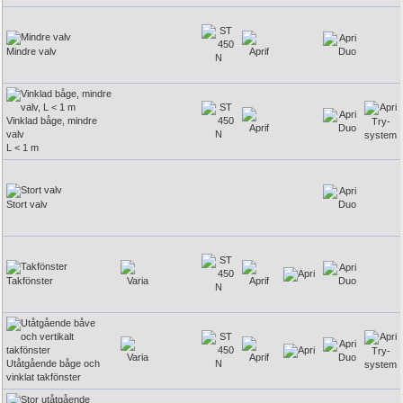
Mindre valv
Vinklad båge, mindre
valv
L < 1 m
Stort valv
Takfönster
Utåtgående båge och
vinklat takfönster