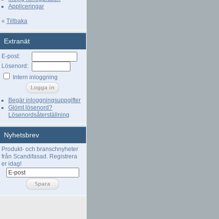
Appliceringar
«
Tillbaka
Extranät
E-post:
Lösenord:
Intern inloggning
Begär inloggningsuppgifter
Glömt lösenord?
Lösenordsåterställning
Nyhetsbrev
Produkt- och branschnyheter
från Scandifasad. Registrera
er idag!