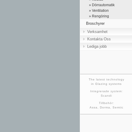
» Dörrautomatik
» Ventilation
» Rengöring
Broschyrer
Verksamhet
Kontakta Oss
Lediga jobb
The latest technology
in Glazing systems
Integrerade system:
Scandi
Tillbehör:
Assa, Dorma, Semtic