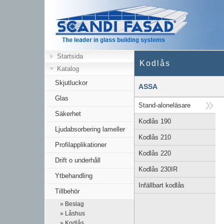
Startsida
Kodlås
Katalog
Skjutluckor
ASSA
Glas
Stand-aloneläsare
Säkerhet
Kodlås 190
Ljudabsorbering lameller
Kodlås 210
Profilapplikationer
Kodlås 220
Drift o underhåll
Kodlås 230IR
Ytbehandling
Infällbart kodlås
Tillbehör
» Beslag
» Låshus
» Kodlås