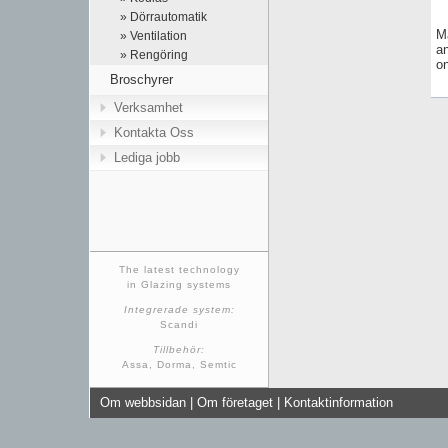
» Dörrautomatik
Må
» Ventilation
an
» Rengöring
on
Broschyrer
Verksamhet
Kontakta Oss
Lediga jobb
The latest technology
in Glazing systems
Integrerade system:
Scandi
Tillbehör:
Assa, Dorma, Semtic
Om webbsidan
|
Om företaget
|
Kontaktinformation