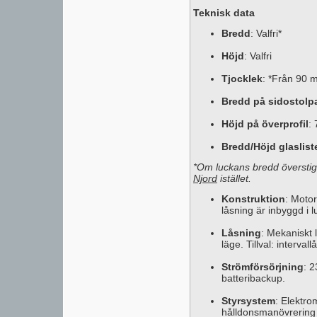
Teknisk data
Bredd
: Valfri*
Höjd
: Valfri
Tjocklek
: *Från 90 
Bredd på sidostolp
Höjd på överprofil
:
Bredd/Höjd glaslist
*Om luckans bredd översti
Njord
istället.
Konstruktion
: Motor
låsning är inbyggd i 
Låsning
: Mekaniskt 
läge. Tillval: interval
Strömförsörjning
: 2
batteribackup.
Styrsystem
: Elektr
hålldonsmanövrering (