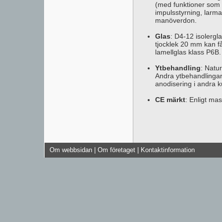
(med funktioner som m
impulsstyrning, larman
manöverdon.
Glas
: D4-12 isolerg
tjocklek 20 mm kan få
lamellglas klass P6B.
Ytbehandling
: Natu
Andra ytbehandlingar k
anodisering i andra kul
CE märkt
: Enligt mas
Om webbsidan
|
Om företaget
|
Kontaktinformation