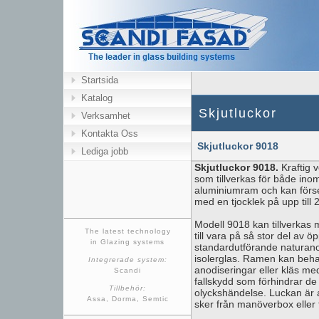
Startsida
Katalog
Skjutluckor
Verksamhet
Kontakta Oss
Skjutluckor 9018
Lediga jobb
Skjutluckor 9018.
Kraftig 
som tillverkas för både in
aluminiumram och kan förse
med en tjocklek på upp till
Modell 9018 kan tillverkas med
The latest technology
till vara på så stor del av 
in Glazing systems
standardutförande naturan
isolerglas. Ramen kan beha
Integrerade system:
anodiseringar eller kläs med
Scandi
fallskydd som förhindrar de r
Tillbehör:
olyckshändelse. Luckan är au
Assa, Dorma, Semtic
sker från manöverbox eller 